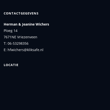
CONTACTGEGEVENS
Herman & Jeanine Wichers
Ploeg 14
7671NE Vriezenveen
T: 06-53298356
E: hfwichers@kliksafe.nl
LOCATIE