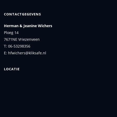
CONTACTGEGEVENS
Herman & Jeanine Wichers
Ploeg 14
7671NE Vriezenveen
T: 06-53298356
E: hfwichers@kliksafe.nl
LOCATIE